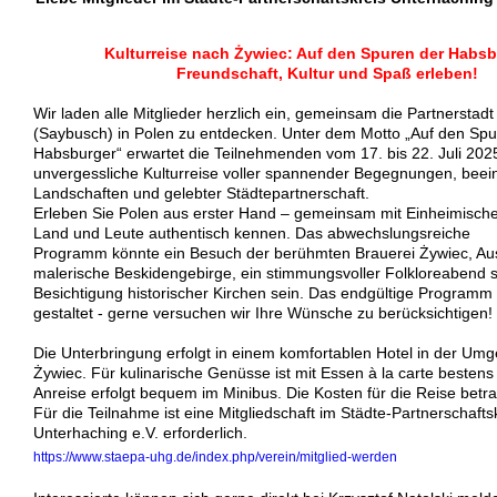
Kulturreise nach Żywiec: Auf den Spuren der Habsb
Freundschaft, Kultur und Spaß erleben!
Wir laden alle Mitglieder herzlich ein, gemeinsam die Partnerstad
(Saybusch) in Polen zu entdecken. Unter dem Motto „Auf den Spu
Habsburger“ erwartet die Teilnehmenden vom 17. bis 22. Juli 202
unvergessliche Kulturreise voller spannender Begegnungen, bee
Landschaften und gelebter Städtepartnerschaft.
Erleben Sie Polen aus erster Hand – gemeinsam mit Einheimische
Land und Leute authentisch kennen. Das abwechslungsreiche
Programm könnte ein Besuch der berühmten Brauerei Żywiec, Aus
malerische Beskidengebirge, ein stimmungsvoller Folkloreabend s
Besichtigung historischer Kirchen sein. Das endgültige Programm w
gestaltet - gerne versuchen wir Ihre Wünsche zu berücksichtigen!
Die Unterbringung erfolgt in einem komfortablen Hotel in der Um
Żywiec. Für kulinarische Genüsse ist mit Essen à la carte bestens
Anreise erfolgt bequem im Minibus. Die Kosten für die Reise betr
Für die Teilnahme ist eine Mitgliedschaft im Städte-Partnerschafts
Unterhaching e.V. erforderlich.
https://www.staepa-uhg.de/index.php/verein/mitglied-werden