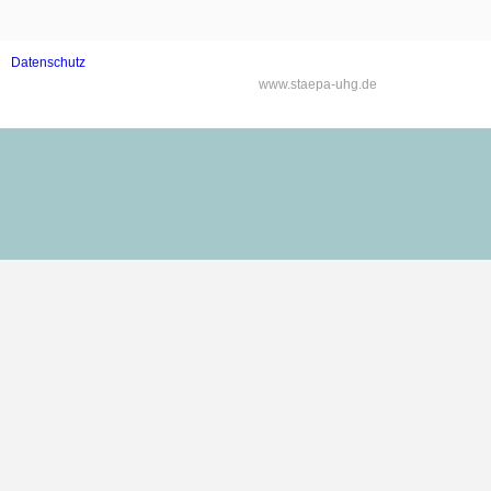
Datenschutz
‍www.staepa-uhg.de