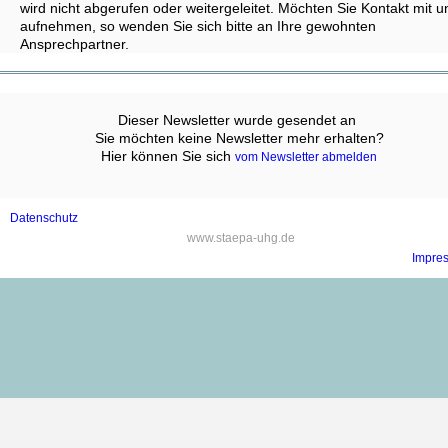
wird nicht abgerufen oder weitergeleitet. Möchten Sie Kontakt mit u
aufnehmen, so wenden Sie sich bitte an Ihre gewohnten
Ansprechpartner.
Dieser Newsletter wurde gesendet an ‍
Sie möchten keine Newsletter mehr erhalten?
Hier können Sie sich
‍
vom Newsletter abmelden
Datenschutz
‍www.staepa-uhg.de
Impre