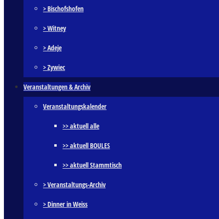
> Bischofshofen
> Witney
> Adeje
> Zywiec
Veranstaltungen & Archiv
Veranstaltungskalender
>> aktuell alle
>> aktuell BOULES
>> aktuell Stammtisch
> Veranstaltungs-Archiv
> Dinner in Weiss