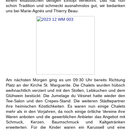
einem elsässischen deftigen Eintopf verwöhnt. Das hat nun
schon Tradition und schmeckt ausnahmslos gut, wir bedanken
uns bei Marie-Agnès und Thierry Beau:
Am nächsten Morgen ging es um 09:30 Uhr bereits Richtung
Platz an der Kirche St. Marguerite. Die Chalets wurden hübsch
weihnachtlich verziert und mit den Stollen, Lebkuchen und dem
Glühwein bestückt. Die Jumelage du Vésinet hatte wieder den
Tee-Salon und den Crepes-Stand. Die weiteren Städtepartner
ihre heimischen Köstlichkeiten. Es waren nun einige Chalets
mehr als in den Vorjahren, da noch einige örtliche Vereine ihre
Waren anboten und die gewerblichen Anbieter das Angebot mit
Schmuck, Kerzen, Baumschmuck und Kaltgetränken
erweiterten. Für die Kinder waren ein Karussell und eine